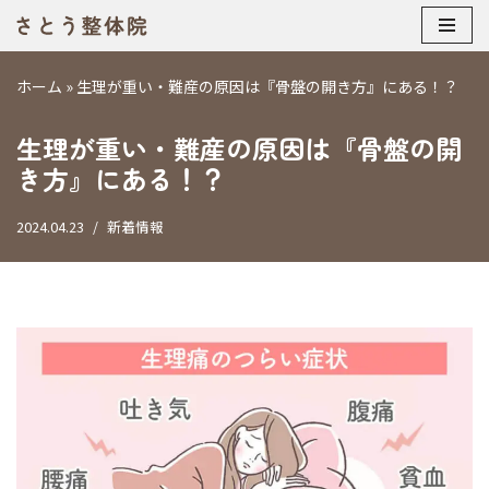
コ
ホーム
»
生理が重い・難産の原因は『骨盤の開き方』にある！？
ン
テ
生理が重い・難産の原因は『骨盤の開
ン
ツ
き方』にある！？
へ
ス
2024.04.23
新着情報
キ
ッ
プ