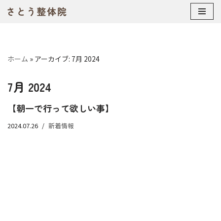
コ
ン
テ
ホーム
»
アーカイブ: 7月 2024
ン
ツ
7月 2024
へ
ス
【朝一で行って欲しい事】
キ
ッ
2024.07.26
新着情報
プ