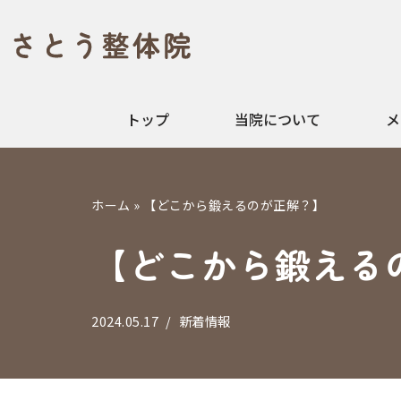
コ
ン
テ
トップ
当院について
メ
ン
ツ
へ
ス
ホーム
»
【どこから鍛えるのが正解？】
キ
【どこから鍛える
ッ
プ
2024.05.17
新着情報