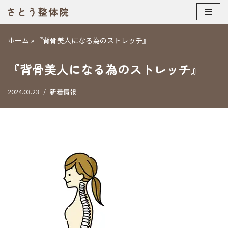
コ
ホーム
»
『背骨美人になる為のストレッチ』
ン
テ
『背骨美人になる為のストレッチ』
ン
ツ
へ
2024.03.23
新着情報
ス
キ
ッ
プ